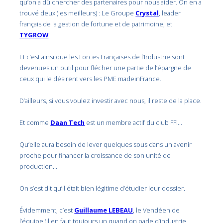
qu’on a dû chercher des partenaires pour nous aider. On en a
trouvé deux (les meilleurs) : Le Groupe
Crystal
, leader
français de la gestion de fortune et de patrimoine, et
TYGROW
.
Et c’est ainsi que les Forces Françaises de l’Industrie sont
devenues un outil pour flécher une partie de l’épargne de
ceux qui le désirent vers les PME madeinFrance.
D’ailleurs, si vous voulez investir avec nous, il reste de la place.
Et comme
Daan Tech
est un membre actif du club FFI…
Qu’elle aura besoin de lever quelques sous dans un avenir
proche pour financer la croissance de son unité de
production…
On s’est dit qu’il était bien légitime d’étudier leur dossier.
Évidemment, c’est
Guillaume LEBEAU
, le Vendéen de
l’équipe (il en faut toujours un quand on parle d’industrie