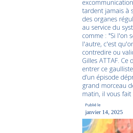
excommunications
tardent jamais à s
des organes régul
au service du syst
comme : "Si l'on s
l'autre, c'est qu'
contredire ou val
Gilles ATTAF. Ce d
entrer ce gaullis
d’un épisode dépre
grand morceau de 
matin, il vous fait
Publié le
janvier 14, 2025