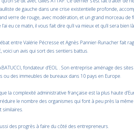
 qu’on se dit avec
Gilles ATTAF. Ce dernier s’est fait traiter de 
 gaulliste de gauche dans une crise existentielle profonde, acc
 grand verre de rouge, avec modération, et un grand morceau de f
’ai eu ce matin, il vous fait dire qu’il va mieux et qu’il sera bien là
débat entre
Valérie Pécresse et
Agnès Pannier-Runacher fait rage
voici un avis qui sort des sentiers battus.
BATUCCI, fondateur d’EOL . Son entreprise aménage des sites in
ues ou des immeubles de bureaux dans 10 pays en Europe.
ue la complexité administrative française est la plus haute d’Eur
te réduire le nombre des organismes qui font à peu près la mê
similaires.
a aussi des progrès à faire du côté des entrepreneurs.