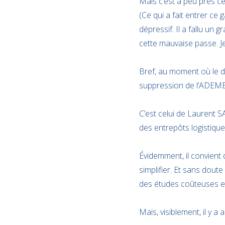
Mais c’est à peu près ce
(Ce qui a fait entrer ce
dépressif. Il a fallu un
cette mauvaise passe. Je l
Bref, au moment où le 
suppression de l’ADEME, 
C’est celui de
Laurent SA
des entrepôts logistiq
Évidemment, il convient q
simplifier. Et sans dou
des études coûteuses et 
Mais, visiblement, il y 