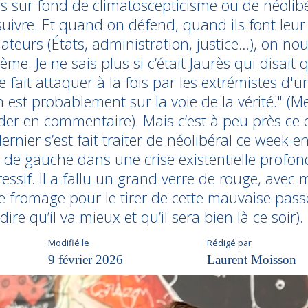
 sur fond de climatoscepticisme ou de néolib
uivre. Et quand on défend, quand ils font leur 
ateurs (États, administration, justice…), on nou
ème. Je ne sais plus si c’était Jaurès qui disait
e fait attaquer à la fois par les extrémistes d'u
on est probablement sur la voie de la vérité." (
ider en commentaire). Mais c’est à peu près ce 
ernier s’est fait traiter de néolibéral ce week-en
te de gauche dans une crise existentielle prof
ssif. Il a fallu un grand verre de rouge, avec 
fromage pour le tirer de cette mauvaise passe. 
 dire qu’il va mieux et qu’il sera bien là ce soir).
Modifié le
Rédigé par
9 février 2026
Laurent Moisson