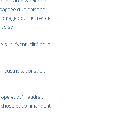
néolibéral ce week-end.
ompagnée d’un épisode
romage pour le tirer de
 ce soir).
 sur l’éventualité de la
dustriels, construit
ope et qu’il faudrait
me chose et commandent