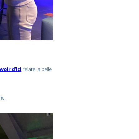
voir d’Ici
relate la belle
ie.