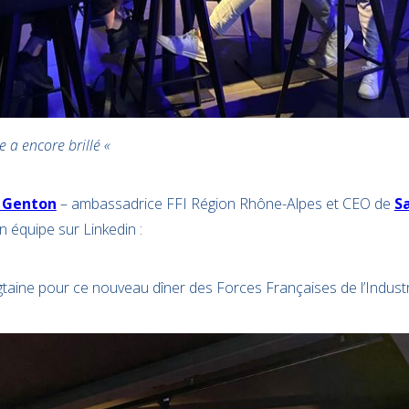
e a encore brillé «
 Genton
– ambassadrice FFI Région Rhône-Alpes et CEO de
Sa
 équipe sur Linkedin :
ngtaine pour ce nouveau dîner des Forces Françaises de l’Industr