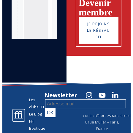
Devenir
membre
JE REJOINS
LE RÉSEAU
FFI
Newsletter
Les
clubs FFI
Le Blog
contact@forcesfrancaisesdel
FFI
6 rue Muller – Paris,
Boutique
France