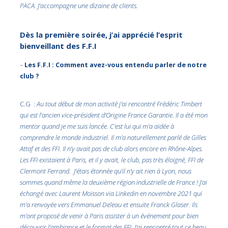
PACA. J’accompagne une dizaine de clients.
Dès la première soirée, j’ai apprécié l’esprit
bienveillant des F.F.I
–
Les F.F.I : Comment avez-vous entendu parler de notre
club ?
C.G :
Au tout début de mon activité j’ai rencontré Frédéric Timbert
qui est l’ancien vice-président d’Origine France Garantie. Il a été mon
mentor quand je me suis lancée. C’est lui qui m’a aidée à
comprendre le monde industriel. Il m’a naturellement parlé de Gilles
Attaf et des FFI. Il n’y avait pas de club alors encore en Rhône-Alpes.
Les FFI existaient à Paris, et il y avait, le club, pas très éloigné, FFI de
Clermont Ferrand. J’étais étonnée qu’il n’y ait rien à Lyon, nous
sommes quand même la deuxième région industrielle de France ! J’ai
échangé avec Laurent Moisson via Linkedin en novembre 2021 qui
m’a renvoyée vers Emmanuel Deleau et ensuite Franck Glaser. Ils
m’ont proposé de venir à Paris assister à un événement pour bien
découvrir l’ambiance et le format des FFI. J’ai rencontré tout ce beau