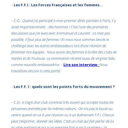
–
Les F.F.I : Les Forces Françaises et les femmes…
– C.G :
Quand j’ai participé à mon premier dîner parisien à Paris, il y
avait majoritairement… des hommes ! C’est l’une des premières
discussions que j’ai eues avec Emmanuel et Laurent : ce n’est pas
possible, il faut plus de femmes ! Et nous nous sommes lancés le
challenge avec les autres ambassadeurs lors d’une réunion de
féminiser nos équipes. Nous avons des femmes à la tête des clubs de
Nantes et de Toulouse. La nomination récente aussi de Virginie Saks
comme nouvelle ambassadrice. –
Lire son interview-
Nous
travaillons encore à cette parité.
–
Les F.F. I : quels sont les points forts du mouvement ?
– C.G : i
l s’agit d’un club convivial très ouvert qui accepte toutes les
personnes animées par les mêmes valeurs.. On n’a pas la boule au
ventre quand on va à une réunion ou à un événement F.F.I. Chacun
peut s’exprimer, donner ses idées. C’est un club qui fait parler de lui
au plan national et qui a un message fort aussi à ce niveau : la