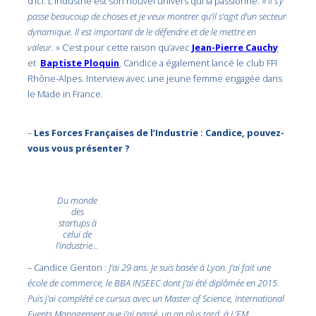
d’Ici. L’industrie est son nouvel univers qui la passionne. «
Il s’y
passe beaucoup de choses et je veux montrer qu’il s’agit d’un secteur
dynamique. Il est important de le défendre et de le mettre en
valeur.
» C’est pour cette raison qu’avec
Jean-Pierre Cauchy
et
Baptiste Ploquin
, Candice a également lancé le club FFI
Rhône-Alpes. Interview avec une jeune femme engagée dans
le Made in France.
–
Les Forces Françaises de l’Industrie : Candice, pouvez-
vous vous présenter ?
Du monde
des
startups à
celui de
l’industrie…
– Candice Genton :
J’ai 29 ans. Je suis basée à Lyon. J’ai fait une
école de commerce, le BBA INSEEC dont j’ai été diplômée en 2015.
Puis j’ai complété ce cursus avec un Master of Science, International
Events Management que j’ai passé, un an plus tard, à L’EM