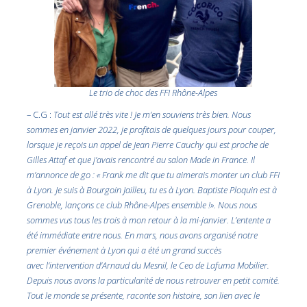
Le trio de choc des FFI Rhône-Alpes
– C.G :
Tout est allé très vite ! Je m’en souviens très bien. Nous
sommes en janvier 2022, je profitais de quelques jours pour couper,
lorsque je reçois un appel de Jean Pierre Cauchy qui est proche de
Gilles Attaf et que j’avais rencontré au salon Made in France. Il
m’annonce de go : « Frank me dit que tu aimerais monter un club FFI
à Lyon. Je suis à Bourgoin Jailleu, tu es à Lyon. Baptiste Ploquin est à
Grenoble, lançons ce club Rhône-Alpes ensemble !». Nous nous
sommes vus tous les trois à mon retour à la mi-janvier. L’entente a
été immédiate entre nous. En mars, nous avons organisé notre
premier événement à Lyon qui a été un grand succès
avec l’intervention d’Arnaud du Mesnil, le Ceo de Lafuma Mobilier.
Depuis nous avons la particularité de nous retrouver en petit comité.
Tout le monde se présente, raconte son histoire, son lien avec le