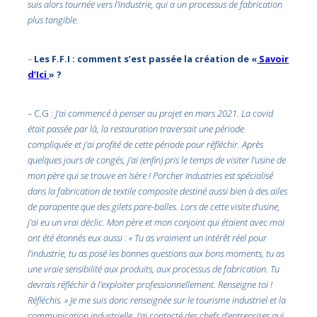
suis alors tournée vers l’industrie, qui a un processus de fabrication
plus tangible.
–
Les F.F.I : comment s’est passée la création de «
Savoir
d’Ici
» ?
– C.G :
J’ai commencé à penser au projet en mars 2021. La covid
était passée par là, la restauration traversait une période
compliquée et j’ai profité de cette période pour réfléchir. Après
quelques jours de congés, j’ai (enfin) pris le temps de visiter l’usine de
mon père qui se trouve en Isère ! Porcher Industries est spécialisé
dans la fabrication de textile composite destiné aussi bien à des ailes
de parapente que des gilets pare-balles. Lors de cette visite d’usine,
j’ai eu un vrai déclic. Mon père et mon conjoint qui étaient avec moi
ont été étonnés eux aussi : « Tu as vraiment un intérêt réel pour
l’industrie, tu as posé les bonnes questions aux bons moments, tu as
une vraie sensibilité aux produits, aux processus de fabrication. Tu
devrais réfléchir à l’exploiter professionnellement. Renseigne toi !
Réfléchis. » Je me suis donc renseignée sur le tourisme industriel et la
communication industrielle. J’ai contacté des chefs d’entreprises qui