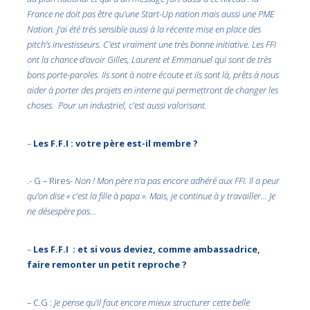
France ne doit pas être qu’une Start-Up nation mais aussi une PME
Nation. J’ai été très sensible aussi à la récente mise en place des
pitch’s investisseurs. C’est vraiment une très bonne initiative. Les FFI
ont la chance d’avoir Gilles, Laurent et Emmanuel qui sont de très
bons porte-paroles. Ils sont à notre écoute et ils sont là, prêts à nous
aider à porter des projets en interne qui permettront de changer les
choses. Pour un industriel, c’est aussi valorisant.
–
Les F.F.I : votre père est-il membre ?
.- G – Rires-
Non ! Mon père n’a pas encore adhéré aux FFI. Il a peur
qu’on dise « c’est la fille à papa ». Mais, je continue à y travailler… Je
ne désespère pas…
–
Les F.F.I : et si vous deviez, comme ambassadrice,
faire remonter un petit reproche ?
– C.G :
Je pense qu’il faut encore mieux structurer cette belle