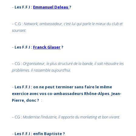
–
Les F.F.I :
Emmanuel Deleau
?
– C.G :
Network, ambassadeur, c’est lui qui parle le mieux du club et
souriant.
–
Les F.F.I :
Franck Glaser
?
– CG :
Organisateur, le plus structuré de la bande, il sait résoudre les
problèmes. Il rassemble aujourd’hui.
–
Les F.F.I : on ne peut terminer sans faire le même
exercice avec vos co-ambassadeurs Rhône-Alpes. Jean-
Pierre, donc ?
:
– CG :
Modernise l’industrie, il apporte du marketing et bon vivant.
–
Les F.F.I : enfin Baptiste ?