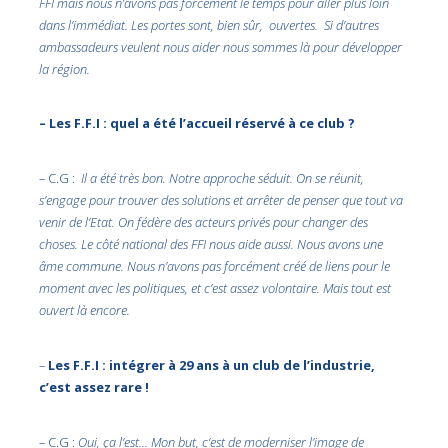
FFI mais nous n’avons pas forcément le temps pour aller plus loin
dans l’immédiat. Les portes sont, bien sûr, ouvertes. Si d’autres
ambassadeurs veulent nous aider nous sommes là pour développer
la région.
– Les F.F.I : quel a été l’accueil réservé à ce club ?
– C.G :
Il a été très bon. Notre approche séduit. On se réunit,
s’engage pour trouver des solutions et arrêter de penser que tout va
venir de l’Etat. On fédère des acteurs privés pour changer des
choses. Le côté national des FFI nous aide aussi. Nous avons une
âme commune. Nous n’avons pas forcément créé de liens pour le
moment avec les politiques, et c’est assez volontaire. Mais tout est
ouvert là encore.
–
Les F.F.I : intégrer à 29 ans à un club de l’industrie,
c’est assez rare !
– C.G :
Oui, ça l’est… Mon but, c’est de moderniser l’image de