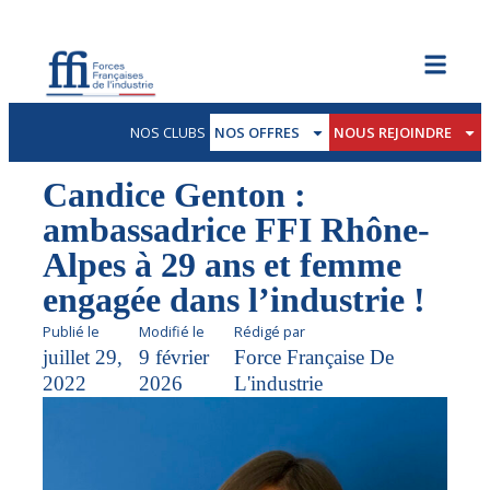
NOS CLUBS
NOS OFFRES
NOUS REJOINDRE
Candice Genton :
ambassadrice FFI Rhône-
Alpes à 29 ans et femme
engagée dans l’industrie !
Publié le
Modifié le
Rédigé par
juillet 29,
9 février
Force Française De
2022
2026
L'industrie