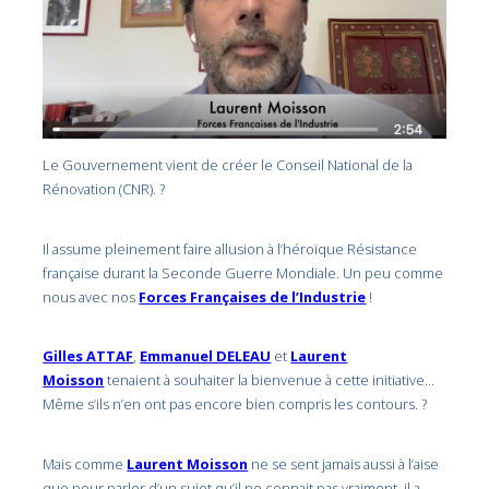
Le Gouvernement vient de créer le Conseil National de la
Rénovation (CNR). ?
Il assume pleinement faire allusion à l’héroïque Résistance
française durant la Seconde Guerre Mondiale. Un peu comme
nous avec nos
Forces Françaises de l’Industrie
!
Gilles ATTAF
,
Emmanuel DELEAU
et
Laurent
Moisson
tenaient à souhaiter la bienvenue à cette initiative…
Même s’ils n’en ont pas encore bien compris les contours. ?
Mais comme
Laurent Moisson
ne se sent jamais aussi à l’aise
que pour parler d’un sujet qu’il ne connait pas vraiment, il a