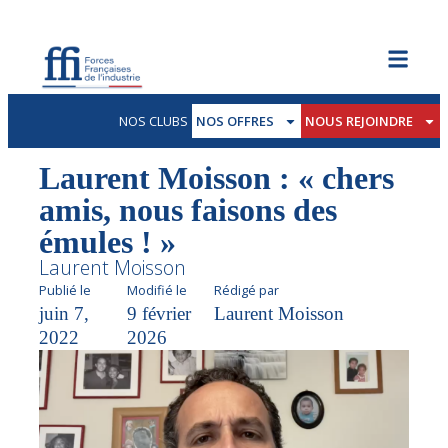
NOS CLUBS
NOS OFFRES
NOUS REJOINDRE
Laurent Moisson : « chers
amis, nous faisons des
émules ! »
Laurent Moisson
Publié le
Modifié le
Rédigé par
juin 7,
9 février
Laurent Moisson
2022
2026