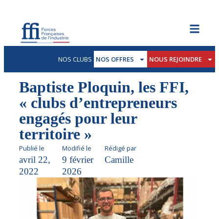
NOS CLUBS
NOS OFFRES
NOUS REJOINDRE
Baptiste Ploquin, les FFI,
« clubs d’entrepreneurs
engagés pour leur
territoire »
Publié le
Modifié le
Rédigé par
avril 22,
9 février
Camille
2022
2026