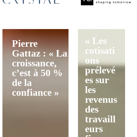
« Les
Pierre
cotisati
Gattaz : « La
ons
croissance,
prélevé
c’est à 50 %
es sur
de la
les
confiance »
revenus
des
travaill
eurs