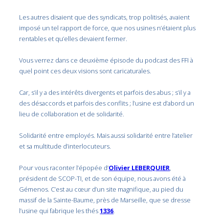
Les autres disaient que des syndicats, trop politisés, avaient
imposé un tel rapport de force, que nos usines n’étaient plus
rentables et qu’elles devaient fermer.
Vous verrez dans ce deuxième épisode du podcast des FFI à
quel point ces deux visions sont caricaturales.
Car, s’il y a des intérêts divergents et parfois des abus ; s’il y a
des désaccords et parfois des conflits ; l’usine est d’abord un
lieu de collaboration et de solidarité.
Solidarité entre employés. Mais aussi solidarité entre l’atelier
et sa multitude d’interlocuteurs.
Pour vous raconter l’épopée d’
Olivier LEBERQUIER
,
président de SCOP-TI, et de son équipe, nous avons été à
Gémenos. C’est au cœur d’un site magnifique, au pied du
massif de la Sainte-Baume, près de Marseille, que se dresse
l’usine qui fabrique les thés
1336
.