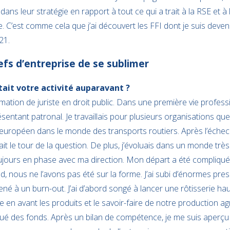
ns leur stratégie en rapport à tout ce qui a trait à la RSE et à 
 C’est comme cela que j’ai découvert les FFI dont je suis deve
21.
fs d’entreprise de se sublimer
 était votre activité auparavant ?
rmation de juriste en droit public. Dans une première vie profess
résentant patronal. Je travaillais pour plusieurs organisations q
 européen dans le monde des transports routiers. Après l’échec de
ait le tour de la question. De plus, j’évoluais dans un monde très p
jours en phase avec ma direction. Mon départ a été compliqué.
nd, nous ne l’avons pas été sur la forme. J’ai subi d’énormes pr
né à un burn-out. J’ai d’abord songé à lancer une rôtisserie h
re en avant les produits et le savoir-faire de notre production a
ué des fonds. Après un bilan de compétence, je me suis aperçu