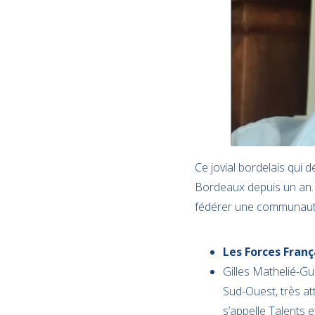
Ce jovial bordelais qui d
Bordeaux depuis un an. E
fédérer une communauté a
Les Forces Franç
Gilles Mathelié-Gui
Sud-Ouest, très att
s’appelle Talents 