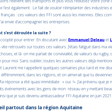
sions relèvent des transports et plus vous réduisez votre zone 
e l’est également. Le fait de vouloir réimplanter des industries
e français : ces valeurs des FFI sont aussi les miennes. Elles co
’ai envie d’accompagner les entreprises.
t s’est déroulée la suite ?
e coopté pour entrer. En discutant avec
Emmanuel Deleau
et
ite retrouvés sur toutes ces valeurs. J’étais fatigué dans ma vie
hoses, et là on me parlait de convivialité, de valeurs du rugby,
pour moi. Sans oublier, toutes les autres valeurs déjà mention
t Laurent me rappellent quelques semaines plus tard et me dise
 différemment, dans les régions, et on aimerait que tu devienne
Ma réponse a été quasi immédiate : « oui !». J’ai prévenu que je 
tits événements avec les gens de mon réseau en y mettant be
 ainsi que je suis devenu ambassadeur FFI Aquitaine en juin 2021
il partout dans la région Aquitaine