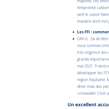
majorité, ces émis
l’empreinte carbon
vent le savoir-fair
manière dont moi j
Les FFI : commen
GM-G : J’ai dû êtr
nous sommes très v
très engoncé des c
grande importance 
mai 2021. Franck e
développer les FFI
région Aquitaine. 
dîner mais des pe
convivialité. C’est
Un excellent accue