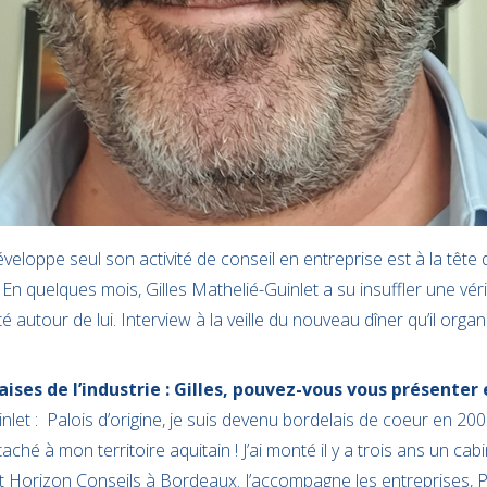
éveloppe seul son activité de conseil en entreprise est à la tête 
n quelques mois, Gilles Mathelié-Guinlet a su insuffler une vér
utour de lui. Interview à la veille du nouveau dîner qu’il organi
aises de l’industrie : Gilles, pouvez-vous vous présenter
nlet : Palois d’origine, je suis devenu bordelais de coeur en 2001
aché à mon territoire aquitain ! J’ai monté il y a trois ans un cab
et Horizon Conseils à Bordeaux. J’accompagne les entreprises, 