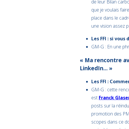
de leur Bilan carb
que je voulais fair
place dans le cadre
une vision assez p
Les FFI : si vou
GM-G : En une phra
« Ma rencontre ave
LinkedIn… »
Les FFI : Commen
GM-G : cette renco
est
Franck Glase
posts sur la réindu
promotion des PME l
scopes dans ce do