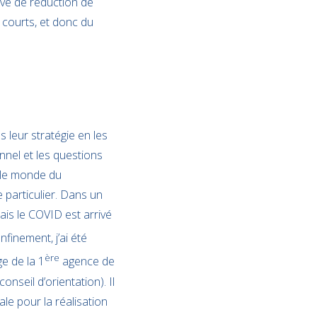
ve de réduction de
s courts, et donc du
leur stratégie en les
onnel et les questions
 le monde du
particulier. Dans un
ais le COVID est arrivé
finement, j’ai été
ère
ge de la 1
agence de
seil d’orientation). Il
ale pour la réalisation