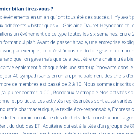
emier bilan tirez-vous ?
ix événements en un an qui ont tous été des succès. Il n’y avait 
ux adhérents « historiques » : Ghislaine Dauret-Heyndenreich e
ifions un événement de ce type toutes les six semaines. Entre 
un format qui plait. Avant de passer à table, une entreprise expli
ouvrir, par exemple , ce qu’est l’industrie du foie gras et compr
anard que l’on gave mais que cela peut être une chaîne très bi
convie également à chaque fois une start-up innovante dans le 
jour 40 sympathisants en un an, principalement des chefs d’en
nombre de membres est passé de 2 à 10. Nous sommes inscrits d
 J’ai pu rencontrer la CCI, Bordeaux Métropole Nos activités s
nnel et politique. Les activités représentées sont aussi variées q
’industrie pharmaceutique, le textile éco-responsable, l’impression
de l’économie circulaire des déchets de la construction, la gr
ident du club des ETI Aquitaine qui est à la tête d’un groupe de 8