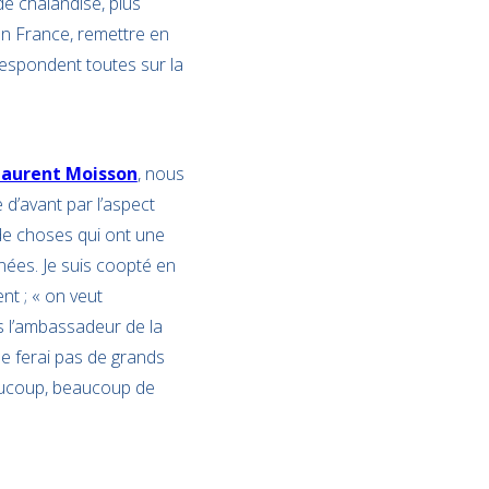
de chalandise, plus
 en France, remettre en
rrespondent toutes sur la
Laurent Moisson
, nous
 d’avant par l’aspect
 de choses qui ont une
nées. Je suis coopté en
nt ; « on veut
s l’ambassadeur de la
ne ferai pas de grands
aucoup, beaucoup de
.