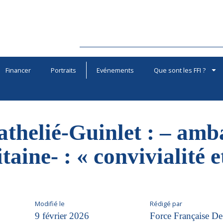
Financer
Portraits
Evénements
Que sont les FFI ?
athelié-Guinlet : – am
aine- : « convivialité e
Modifié le
Rédigé par
9 février 2026
Force Française De