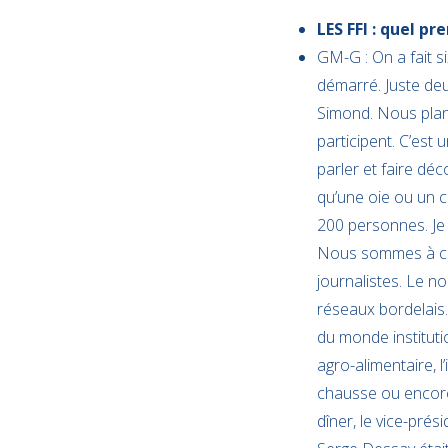
LES FFI : quel pr
GM-G : On a fait s
démarré. Juste de
Simond. Nous plan
participent. C’est 
parler et faire déc
qu’une oie ou un c
200 personnes. Je 
Nous sommes à ce 
journalistes. Le 
réseaux bordelais.
du monde institutio
agro-alimentaire, l
chausse ou encore 
dîner, le vice-prés