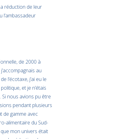
la réduction de leur
nu l’ambassadeur
ionnelle, de 2000 à
ue j’accompagnais au
 l’écotaxe, j’ai eu le
olitique, et je n’étais
 Si nous avions pu être
essions pendant plusieurs
aut de gamme avec
gro-alimentaire du Sud-
 que mon univers était