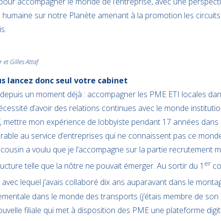
 pour accompagner le monde de l’entreprise, avec une perspecti
ité humaine sur notre Planète amenant à la promotion les circuit
is.
 et Gilles Attaf
vous lancez donc seul votre cabinet
 depuis un moment déjà : accompagner les PME ETI locales dans 
nécessité d’avoir des relations continues avec le monde instituti
ref, mettre mon expérience de lobbyiste pendant 17 années dans
able au service d’entreprises qui ne connaissent pas ce monde 
cousin a voulu que je l’accompagne sur la partie recrutement m
er
ucture telle que la nôtre ne pouvait émerger. Au sortir du 1
con
i avec lequel j’avais collaboré dix ans auparavant dans le monta
mentale dans le monde des transports (j’étais membre de son con
velle filiale qui met à disposition des PME une plateforme digit