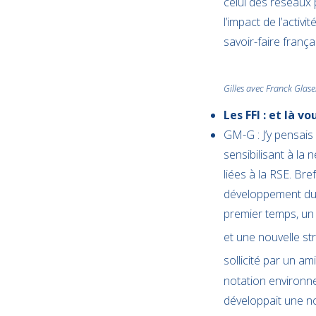
celui des réseaux
l’impact de l’activ
savoir-faire frança
Gilles avec Franck Glaser
Les FFI : et là 
GM-G : J’y pensais
sensibilisant à la 
liées à la RSE. B
développement dur
premier temps, un 
et une nouvelle str
sollicité par un am
notation environne
développait une nou