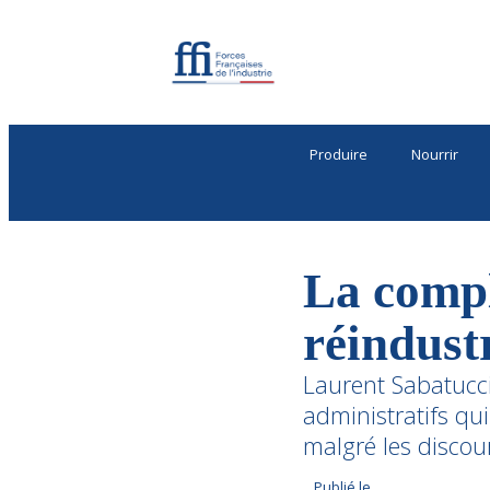
Produire
Nourrir
La compl
réindustr
Laurent Sabatucci
administratifs qui
malgré les discour
Publié le