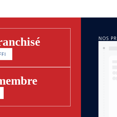
NOS P
ranchisé
FFI
 membre