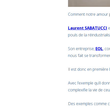
Comment notre amour pour
Laurent SABATUCCI
e
pouls de la réindustrialis
Son entreprise,
EOL
, co
nous fait se transforme
Il est donc en première l
Avec l’exemple qu’il don
complexifie la vie de ceu
Des exemples comme celu