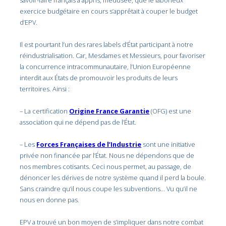
savoir-faire français a appris, médusée, que le laborieux
exercice budgétaire en cours s’apprêtait à couper le budget
d’EPV.
Il est pourtant l’un des rares labels d’État participant à notre
réindustrialisation. Car, Mesdames et Messieurs, pour favoriser
la concurrence intracommunautaire, l’Union Européenne
interdit aux États de promouvoir les produits de leurs
territoires. Ainsi :
– La certification
Origine France Garantie
(OFG) est une
association qui ne dépend pas de l’État.
– Les
Forces Françaises de l’Industrie
sont une initiative
privée non financée par l’État. Nous ne dépendons que de
nos membres cotisants. Ceci nous permet, au passage, de
dénoncer les dérives de notre système quand il perd la boule.
Sans craindre qu’il nous coupe les subventions… Vu qu’il ne
nous en donne pas.
EPV a trouvé un bon moyen de s’impliquer dans notre combat