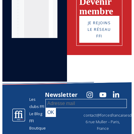
Devenir
membre
JE REJOINS
LE RÉSEAU
FFI
Newsletter
Les
clubs FFI
Le Blog
contact@forcesfrancaisesdel
FFI
6 rue Muller – Paris,
Boutique
France