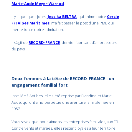
Marie-Aude Meyer-Warnod
.
Il y a quelques jours,
Jessika BELTRA
, qui anime notre
Cercle
FFI Alpes Maritimes
, m’a fait passer le post d’une PME qui
mérite toute notre admiration.
Il s’agit de
RECORD-FRANCE
, dernier fabricant d’amortisseurs
du pays.
Deux femmes à la tête de RECORD-FRANCE : un
engagement familial fort
Installée à Antibes, elle a été reprise par Blandine et Marie-
Aude, qui ont ainsi perpétué une aventure familiale née en
1957.
Vous savez que nous aimons les entreprises familiales, aux FFI.
Contre vents et marées, elles restent loyales à leur territoire