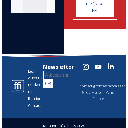
LE RÉSEAU
FFI
Newsletter
Les
clubs FFI
Le Blog
contact@forcesfrancaisesdel
FFI
6 rue Muller – Paris,
Boutique
France
Contact
Mentions légales & CGV