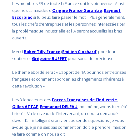
Les membres FFI de toute la France sont les bienvenus. Ainsi
que nos camarades d’
Origine France Garantie
,
Raynaut
Escorbiac
si tu peux faire passer le mot… Plus généralement,
tous les chefs d’entreprises et les personnes intéressées par
la problématique industrielle et l’IA seront accueillis les bras
ouverts.
Merci
Baker Tilly France
(
Emilien Clochard
) pour leur
soutien et
Grégoire BUFFET
pour son aide précieuse !
Le thème abordé sera : « L’apport de l’IA pour nos entreprises
françaises et comment aborder les changements inhérents à
cette révolution ».
Les 3 fondateurs des
Forces Françaises de l’Industrie
,
Gilles ATTAF
,
Emmanuel DELEAU
moi-même, avons bien été
briefés. Vu le niveau de l’intervenant, on nous a demandé
d’avoir l’air intelligent si on vient poser des questions. Je vous
avoue que je ne sais pas comment on doit le prendre, mais on
va faire comme on nous a dit.