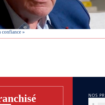
a confiance »
NOS P
ranchisé