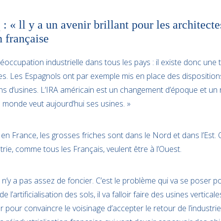
 « ll y a un avenir brillant pour les architecte
n française
préoccupation industrielle dans tous les pays : il existe donc une
res. Les Espagnols ont par exemple mis en place des dispositions
ons d’usines. L’IRA américain est un changement d’époque et un 
e monde veut aujourd’hui ses usines. »
en France, les grosses friches sont dans le Nord et dans l’Est.
trie, comme tous les Français, veulent être à l’Ouest.
 il n’y a pas assez de foncier. C’est le problème qui va se poser po
e l’artificialisation des sols, il va falloir faire des usines vertica
 pour convaincre le voisinage d’accepter le retour de l’industrie. I