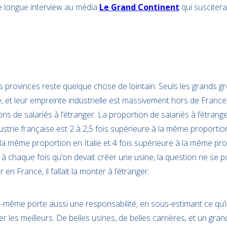
e longue interview au média
Le Grand Continent
qui susciter
des provinces reste quelque chose de lointain. Seuls les grands g
, et leur empreinte industrielle est massivement hors de France. O
ons de salariés à l’étranger. La proportion de salariés à l’étran
ndustrie française est 2 à 2,5 fois supérieure à la même proporti
 la même proportion en Italie et 4 fois supérieure à la même pr
 chaque fois qu’on devait créer une usine, la question ne se posa
en France, il fallait la monter à l’étranger.
le-même porte aussi une responsabilité, en sous-estimant ce qu’il fa
er les meilleurs. De belles usines, de belles carrières, et un grand