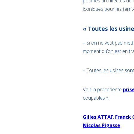
pour les architectes de l
iconiques pour les territ
« Toutes les usin
– Si on ne veut pas mett
moment qu’on est en tra
– Toutes les usines son
Voir la précédente
pris
coupables ».
Gilles ATTAF
,
Franck 
Nicolas Pigasse