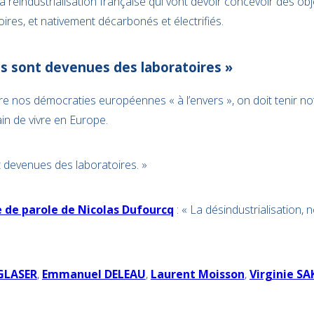
a réindustrialisation française qui vont devoir concevoir des obje
oires, et nativement décarbonés et électrifiés.
es sont devenues des laboratoires »
re nos démocraties européennes « à l’envers », on doit tenir notr
in de vivre en Europe.
t devenues des laboratoires. »
e de parole de Nicolas Dufourcq
: « La désindustrialisation
GLASER
,
Emmanuel DELEAU
,
Laurent Moisson
,
Virginie SA