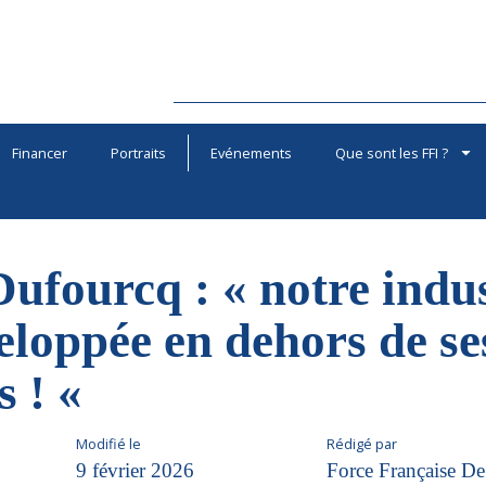
Financer
Portraits
Evénements
Que sont les FFI ?
Dufourcq : « notre indu
veloppée en dehors de se
s ! «
Modifié le
Rédigé par
9 février 2026
Force Française De