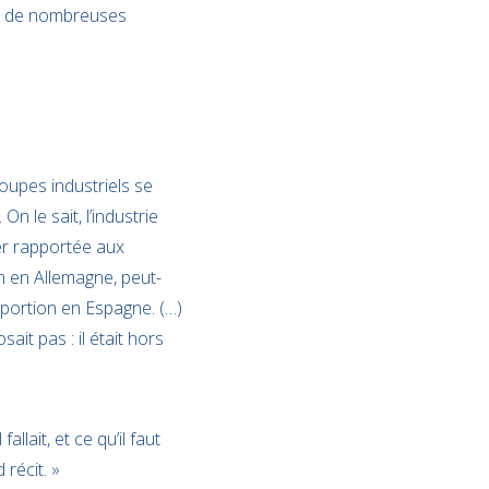
a de nombreuses
roupes industriels se
n le sait, l’industrie
ger rapportée aux
on en Allemagne, peut-
oportion en Espagne. (…)
it pas : il était hors
llait, et ce qu’il faut
 récit. »