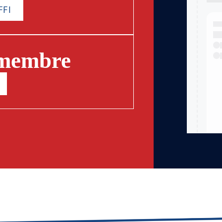
FFI
 membre