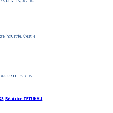
ts brillants, beaux,
e industrie. C’est le
, nous sommes tous
KS
,
Béatrice TETUKAU
,