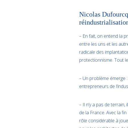
Nicolas Dufourcq :
réindustrialisatio
– En fait, on entend la 
entre les uns et les aut
radicale des implantati
protectionnisme. Tout l
– Un problème émerge : 
entrepreneurs de l’indus
– Il n’y a pas de terrain,
de la France. Avec la fin d
rôle considérable à jouer