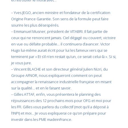
et retrouver le moral avec :
–
Yves JEGO, ancien ministre et fondateur de la certification
Origine France Garantie. Son sens de la formule peut faire
sourire les plus désespérés.
–
Emmanuel Musner, président de VITABRI. Il fait partie de
ceux qui ne renoncent jamais. Ciel dégagé ou couvert, victoire
en vue ou défaite probable… il continuera d’avancer. Victor
Hugo lui-même aurait écrit pour lui les fameux vers qui se
terminent par « Et s’il n’en restait qu’un, ce serait celui-là ». Si si,
je vous jure.
–
Vincent BLACHE et son directeur général
Julien Nizri, du
Groupe AFNOR, nous expliqueront comment on peut
accompagner la renaissance industrielle française en misant
sur la qualité… et en le faisant savoir.
–
Gilles ATTAF, enfin, vous présentera le planning des
réjouissances des 12 prochains mois pour OFG et moi pour
les FFI. Gilles vous parlera du collectif (mot qu’il a déposé à
l’INPI) et moi… Je vous expliquerai ce qu’on prépare pour
investir dans les PME madeinFrance.