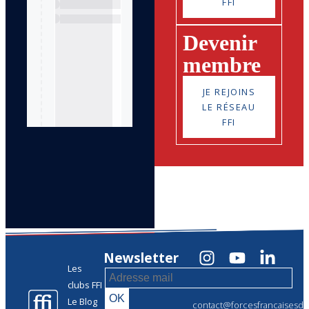
FFI
Devenir
membre
JE REJOINS
LE RÉSEAU
FFI
Newsletter
Les
clubs FFI
Le Blog
contact@forcesfrancaisesdel