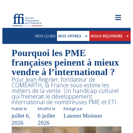
NOS CLUBS
NOS OFFRES
NOUS REJOINDRE
Pourquoi les PME
françaises peinent à mieux
vendre à l’international ?
Pour Jean Reignier, fondateur de
COMEARTH, la France sous-estime les
métiers de la vente. Un handicap culturel
qui freinerait le développement
international de nombreuses PME et ETI.
Publié le
Modifié le
Rédigé par
juillet 6,
6 juillet
Laurent Moisson
2026
2026