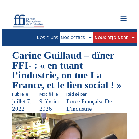
NOS CLUBS
NOS OFFRES
NOUS REJOINDRE
Carine Guillaud – dîner
FFI- : « en tuant
l’industrie, on tue La
France, et le lien social ! »
Publié le
Modifié le
Rédigé par
juillet 7,
9 février
Force Française De
2022
2026
L'industrie