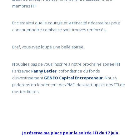
membres FFI.
Et c’est ainsi que le courage et la ténacité nécessaires pour
continuer notre combat se sont trouvés renforcés.
Bref, vous avez loupé une belle soirée.
N’oubliez pas de vous inscrire à notre prochaine soirée FFI
Paris avec
Fanny Letier
, cofondatrice du fonds
d’investissement
GENEO Capital Entrepreneur
. Nous y
parlerons du fondement des PME, des start-ups et des ETI de
nos territoires.
Je réserve ma place pour la soirée FFI du 17 juin