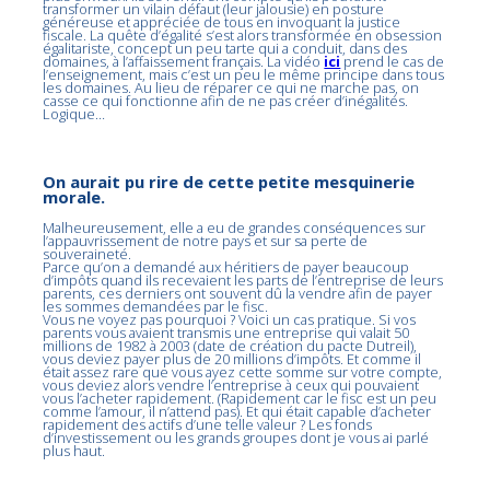
transformer un vilain défaut (leur jalousie) en posture
généreuse et appréciée de tous en invoquant la justice
fiscale. La quête d’égalité s’est alors transformée en obsession
égalitariste, concept un peu tarte qui a conduit, dans des
domaines, à l’affaissement français. La vidéo
ici
prend le cas de
l’enseignement, mais c’est un peu le même principe dans tous
les domaines. Au lieu de réparer ce qui ne marche pas, on
casse ce qui fonctionne afin de ne pas créer d’inégalités.
Logique…
On aurait pu rire de cette petite mesquinerie
morale.
Malheureusement, elle a eu de grandes conséquences sur
l’appauvrissement de notre pays et sur sa perte de
souveraineté.
Parce qu’on a demandé aux héritiers de payer beaucoup
d’impôts quand ils recevaient les parts de l’entreprise de leurs
parents, ces derniers ont souvent dû la vendre afin de payer
les sommes demandées par le fisc.
Vous ne voyez pas pourquoi ? Voici un cas pratique. Si vos
parents vous avaient transmis une entreprise qui valait 50
millions de 1982 à 2003 (date de création du pacte Dutreil),
vous deviez payer plus de 20 millions d’impôts. Et comme il
était assez rare que vous ayez cette somme sur votre compte,
vous deviez alors vendre l’entreprise à ceux qui pouvaient
vous l’acheter rapidement. (Rapidement car le fisc est un peu
comme l’amour, il n’attend pas). Et qui était capable d’acheter
rapidement des actifs d’une telle valeur ? Les fonds
d’investissement ou les grands groupes dont je vous ai parlé
plus haut.