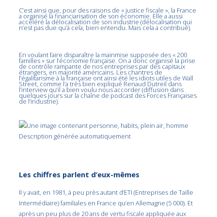
C’est ainsi que, pour des raisons de « justice fiscale », la France
a organisé la financiarisation de son économie. Elle a aussi
accéléré la délocalisation de son industrie (délocalisation qui
n’est pas due qu’à cela, bien entendu. Mais cela a contribué).
En voulant faire disparaître la mainmise supposée des « 200
familles » sur l’économie française. On a donc organisé la prise
de contrôle rampante de nos entreprises par des capitaux
étrangers, en majorité américains. Les chantres de
l’égalitarisme à la française ont ainsi été les idiots utiles de Wall
Street, comme l’a très bien expliqué Renaud Dutreil dans
l’interview qu’il a bien voulu nous accorder (diffusion dans
quelques jours sur la chaîne de podcast des Forces Françaises
de l’industrie).
Les chiffres parlent d’eux-mêmes
Il y avait, en 1981, à peu près autant d’ETI (Entreprises de Taille
Intermédiaire) familiales en France qu’en Allemagne (5 000). Et
après un peu plus de 20 ans de vertu fiscale appliquée aux