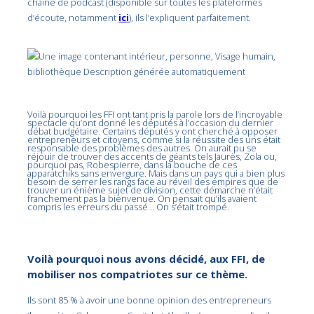
chaîne de podcast (disponible sur toutes les plateformes
d’écoute, notamment
ici
), ils l’expliquent parfaitement.
Voilà pourquoi les FFI ont tant pris la parole lors de l’incroyable
spectacle qu’ont donné les députés à l’occasion du dernier
débat budgétaire. Certains députés y ont cherché à opposer
entrepreneurs et citoyens, comme si la réussite des uns était
responsable des problèmes des autres. On aurait pu se
réjouir de trouver des accents de géants tels Jaurès, Zola ou,
pourquoi pas, Robespierre, dans la bouche de ces
apparatchiks sans envergure. Mais dans un pays qui a bien plus
besoin de serrer les rangs face au réveil des empires que de
trouver un énième sujet de division, cette démarche n’était
franchement pas la bienvenue. On pensait qu’ils avaient
compris les erreurs du passé… On s’était trompé.
Voilà pourquoi nous avons décidé, aux FFI, de
mobiliser nos compatriotes sur ce thème.
Ils sont 85 % à avoir une bonne opinion des entrepreneurs