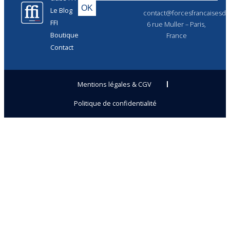
Le Blog
contact@forcesfrancaisesdel
FFI
6 rue Muller – Paris,
Boutique
France
Contact
Mentions légales & CGV
Politique de confidentialité