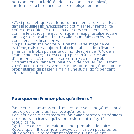
pension pendant la durée de cotisation d’un employé,
meilleure sera la retraite que cet employé touchera.
• C’est pour cela que ces fonds demandent aux entreprises
dans lesquelles ils investissent d’optimiser leur rentabilité
coûte que coûte. Ce qui fait passer des considérations
comme le patriotisme économique, la responsabilité sociale,
l’ancrage territorial ou d’autres valeurs morales après les
considérations financières.
On peut avoir une bonne ou une mauvaise image de ce
système, mais c’est aujourd’hui celui qui a fait de la finance
américaine la plus puissante du monde (près de 70 % de la
finance mondiale). Et c’est ce qui permet à l’Oncle Sam
d’acheter tant d’entreprises aux quatre coins du globe.
Notamment en France où beaucoup de nos PME et ETI sont
vulnérables quand est venu le temps, pour une génération de
propriétaires, de passer la main à une autre, donc pendant
leur transmission.
Pourquoi en France plus qu’ailleurs ?
Parce que la transmission d’une entreprise d’une génération à
l’autre y est bien plus fiscalisée qu’ailleurs.
Ceci pour des raisons morales : on n’aime pas trop les héritiers
chez nous, on trouve qu’ils contreviennent à l’égalité
républicaine.
Égalité, ce concept fondateur et indispensable de notre
République…. Il fut un jour dévoyé par nos compatriotes les
plus envieux. Ils se rendirent compte qu’ils pouvaient