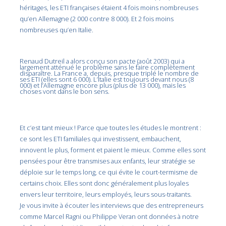
héritages, les ETI françaises étaient 4 fois moins nombreuses
qu’en Allemagne (2 000 contre 8 000). Et 2 fois moins
nombreuses qu’en Italie.
Renaud Dutreil a alors conçu son pacte (août 2003) qui a
largement atténué le problème sans le faire complètement
disparaître. La France a, depuis, presque triplé le nombre de
ses ETI (elles sont 6 000). L’Italie est toujours devant nous (8
000) et l’Allemagne encore plus (plus de 13 000), mais les
choses vont dans le bon sens.
Et c’est tant mieux ! Parce que toutes les études le montrent :
ce sont les ETI familiales qui investissent, embauchent,
innovent le plus, forment et paient le mieux. Comme elles sont
pensées pour être transmises aux enfants, leur stratégie se
déploie sur le temps long, ce qui évite le court-termisme de
certains choix. Elles sont donc généralement plus loyales
envers leur territoire, leurs employés, leurs sous-traitants.
Je vous invite à écouter les interviews que des entrepreneurs
comme Marcel Ragni ou Philippe Veran ont données à notre