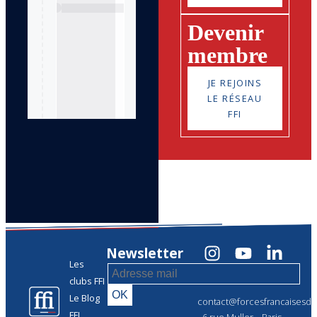
Devenir
membre
JE REJOINS
LE RÉSEAU
FFI
Newsletter
Les
clubs FFI
Le Blog
contact@forcesfrancaisesdel
FFI