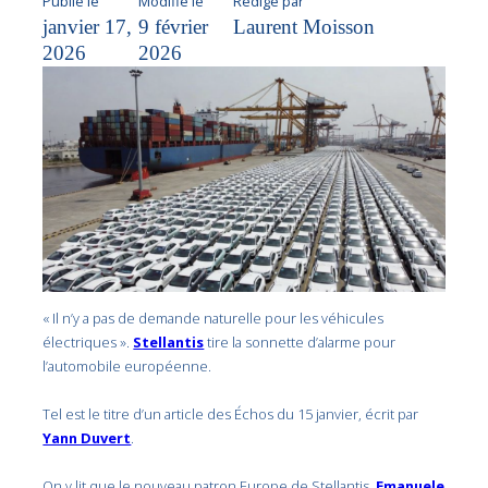
Publié le
Modifié le
Rédigé par
janvier 17,
9 février
Laurent Moisson
2026
2026
« Il n’y a pas de demande naturelle pour les véhicules
électriques ».
Stellantis
tire la sonnette d’alarme pour
l’automobile européenne.
Tel est le titre d’un article des Échos du 15 janvier, écrit par
Yann Duvert
.
On y lit que le nouveau patron Europe de Stellantis,
Emanuele