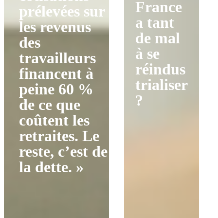
France
prélevées sur
a tant
les revenus
de mal
des
à se
travailleurs
réindus
financent à
trialiser
peine 60 %
?
de ce que
coûtent les
retraites. Le
reste, c’est de
la dette. »