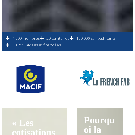
1 000 membres
20 territoires
100 000 sympathisants
50 PME aidées et financées
Pourqu
« Les
oi la
cotisations