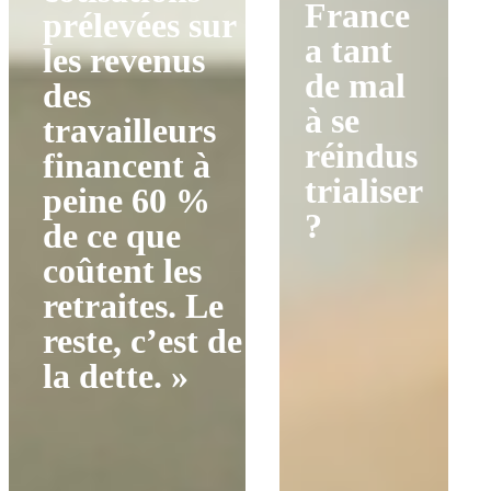
France
prélevées sur
a tant
les revenus
de mal
des
à se
travailleurs
réindus
financent à
trialiser
peine 60 %
?
de ce que
coûtent les
retraites. Le
reste, c’est de
la dette. »