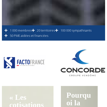
1 000 membres
20 territoires
100 000 sympathisants
50 PME aidées et financées
Pourqu
« Les
oi la
cotisations