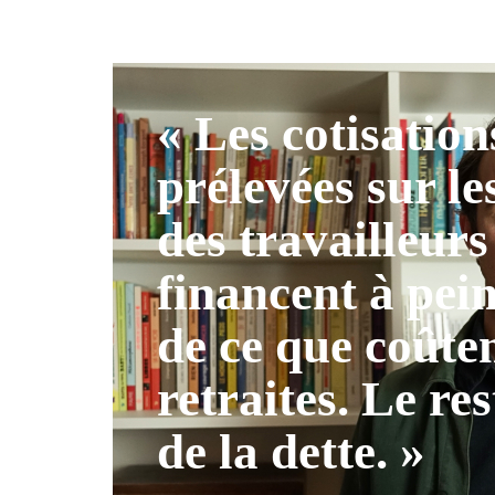
« Les cotisation
prélevées sur le
des travailleurs
financent à pei
de ce que coûten
retraites. Le res
de la dette. »