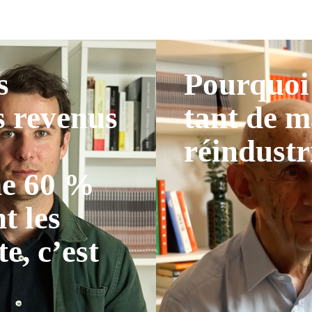
s
Pourquoi 
s revenus
tant de m
réindustr
ne 60 %
t les
te, c’est