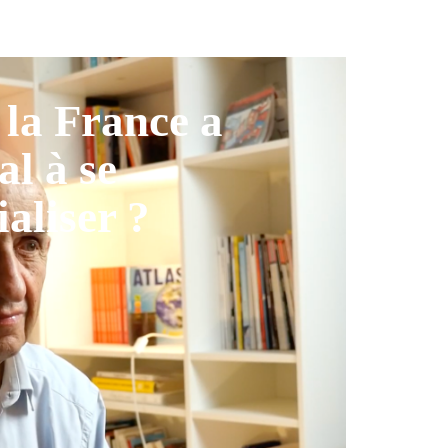
la France a
al à se
ialiser ?