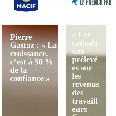
« Les
Pierre
cotisati
Gattaz : « La
ons
croissance,
prélevé
c’est à 50 %
es sur
de la
les
confiance »
revenus
des
travaill
eurs