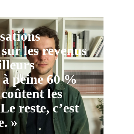
isations
 sur les revenus
illeurs
 à peine 60 %
 coûtent les
 Le reste, c’est
e. »