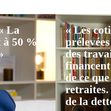
 « La
« Les cot
t à 50 %
prélevées
»
des trava
financent
de ce que
retraites.
de la dett