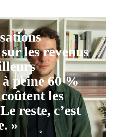
isations
 sur les revenus
illeurs
 à peine 60 %
 coûtent les
 Le reste, c’est
e. »