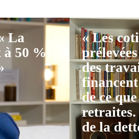
 « La
« Les cot
t à 50 %
prélevées
»
des trava
financent
de ce que
retraites.
de la dett