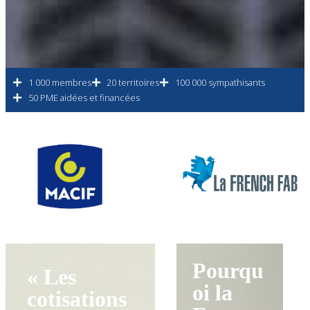
1 000 membres
20 territoires
100 000 sympathisants
50 PME aidées et financées
Pourqu
« Les
oi la
cotisations