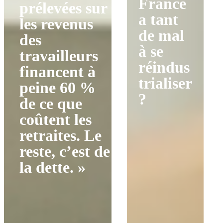
France
prélevées sur
a tant
les revenus
de mal
des
à se
travailleurs
réindus
financent à
trialiser
peine 60 %
?
de ce que
coûtent les
retraites. Le
reste, c’est de
la dette. »