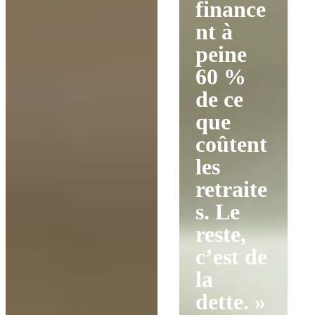
finance
nt à
peine
60 %
de ce
que
coûtent
les
retraite
s. Le
reste,
c’est de
la
dette. »