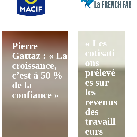
« Les
Pierre
cotisati
Gattaz : « La
ons
croissance,
prélevé
c’est à 50 %
es sur
de la
les
confiance »
revenus
des
travaill
eurs