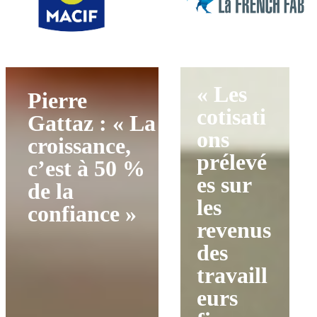
« Les
Pierre
cotisati
Gattaz : « La
ons
croissance,
prélevé
c’est à 50 %
es sur
de la
les
confiance »
revenus
des
travaill
eurs