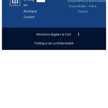
contact@forcesfrancaisesdel
FFI
6 rue Muller – Paris,
Boutique
France
Contact
Mentions légales & CGV
Politique de confidentialité