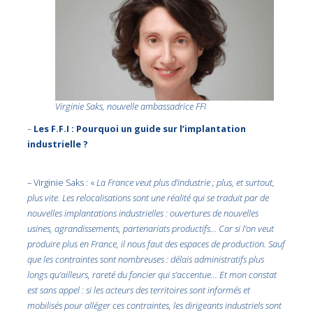
Virginie Saks, nouvelle ambassadrice FFI
–
Les F.F.I : Pourquoi un guide sur l’implantation
industrielle ?
– Virginie Saks : «
La France veut plus d’industrie ; plus, et surtout,
plus vite. Les relocalisations sont une réalité qui se traduit par de
nouvelles implantations industrielles : ouvertures de nouvelles
usines, agrandissements, partenariats productifs… Car si l’on veut
produire plus en France, il nous faut des espaces de production. Sauf
que les contraintes sont nombreuses : délais administratifs plus
longs qu’ailleurs, rareté du foncier qui s’accentue… Et mon constat
est sans appel : si les acteurs des territoires sont informés et
mobilisés pour alléger ces contraintes, les dirigeants industriels sont