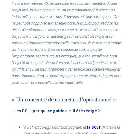
livrés à eux-mêmes. Or, ils sont bien les seuls aux manettes de leur
projet industriel ! Donc oui : si l’on veut implanter plus d’activités
industrielles, et le faire vite, nos dirigeants ont une part à jouer. On
ne peut pas s’appuyer sur les seuls acteurs publics pour réduire les
délais d’implantation. Mais pour remettre les industriels au centre
du jeu, il faut les former davantage sur ce qu’est un projet et un
parcours d’implantation industrielle. Sans cela, ils resteront à jamais
sur le banc de touche. C’est en connaissant les étapes de
l’implantation, ses acteurs, ses pratiques, que l’on s’améliore. C’est
l’objectif de ce guide. Destiné en particulier aux dirigeants de start-
up, PME et ETI (et plus largement à l’ensemble des acteurs impliqués
dans l’implantation), ce guide explique toutes les étapes du parcours
pour ouvrir une nouvelle activité industrielle.
« Un concentré de concret et d’opérationnel »
–
Les F.F.I : par qui ce guide a-t-il été rédigé ?
V.S :
Il est co-signé par Compagnum et
la SCET
, filiale de la
Caisse des dépôts, experte en matière d’accompagnement