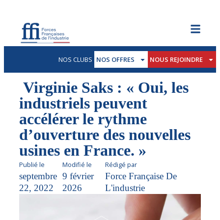
NOS CLUBS
NOS OFFRES
NOUS REJOINDRE
Virginie Saks : « Oui, les
industriels peuvent
accélérer le rythme
d’ouverture des nouvelles
usines en France. »
Publié le
Modifié le
Rédigé par
septembre
9 février
Force Française De
22, 2022
2026
L'industrie