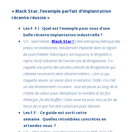
« Black Star, l’exemple parfait d’implantation
récente réussie »
Les F. F.I : Quel est l’exemple pour vous d’une
belle récente implantation industrielle ?
V.S :
sans hésiter,
Black Star !
Cette entreprise fabrique des
pneus reconditionnés. Initialement implanté dans la région
de Lyon (l’atelier historique y est toujours), le dirigeant a
repris l’actif industriel de l’ancien site de Bridgestone. Il a
rappelé une partie des anciens salariés de Bridgestone qui
s’étaient reconvertis dans d’autres métiers ; c’est ce qui
s’appelle sauver un savoir-faire in extremis ! Enfin, il a créé
un site éminemment circulaire : tout est pensé au long de la
chaîne de valeur pour réemployer la manière et les flux
d’énergie. J’ai été bluffée ! Cette usine est pour moi un fer de
lance de ce que l’on doit construire pour demain.
Les F.F. : Ce guide est sorti cette
semaine. Quelles retombées concrètes en
attendez-vous ?
V.S. :
Mon métier, c’est d’accompagner les PME et les ETI