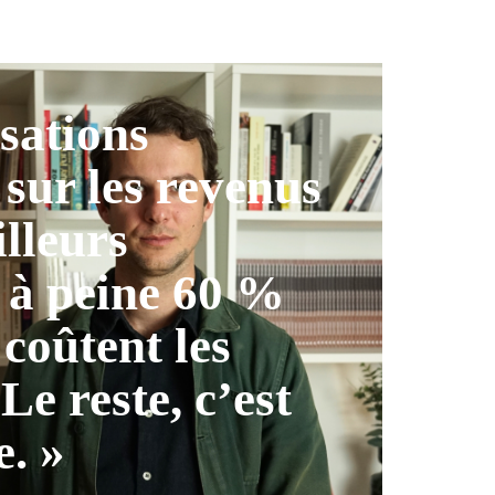
isations
 sur les revenus
illeurs
 à peine 60 %
 coûtent les
 Le reste, c’est
e. »