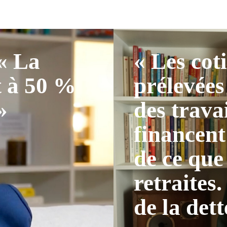
 « La
« Les cot
t à 50 %
prélevées
»
des trava
financent
de ce que
retraites.
de la dett