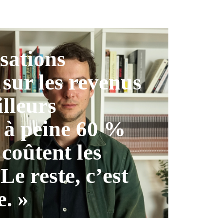
isations
 sur les revenus
illeurs
 à peine 60 %
 coûtent les
 Le reste, c’est
e. »