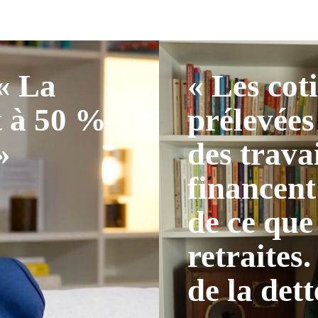
 « La
« Les cot
t à 50 %
prélevées
»
des trava
financent
de ce que
retraites.
de la dett