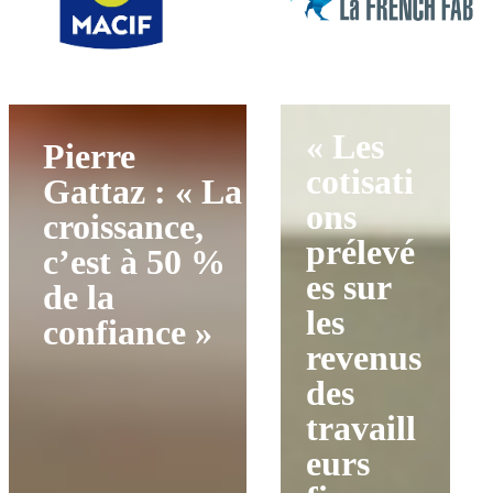
« Les
Pierre
cotisati
Gattaz : « La
ons
croissance,
prélevé
c’est à 50 %
es sur
de la
les
confiance »
revenus
des
travaill
eurs