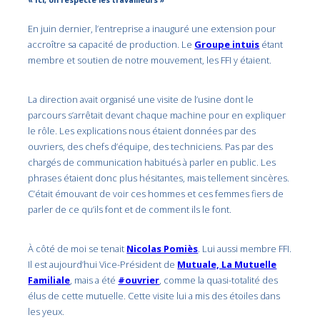
« Ici, on respecte les travailleurs »
En juin dernier, l’entreprise a inauguré une extension pour
accroître sa capacité de production. Le
Groupe intuis
étant
membre et soutien de notre mouvement, les FFI y étaient.
La direction avait organisé une visite de l’usine dont le
parcours s’arrêtait devant chaque machine pour en expliquer
le rôle. Les explications nous étaient données par des
ouvriers, des chefs d’équipe, des techniciens. Pas par des
chargés de communication habitués à parler en public. Les
phrases étaient donc plus hésitantes, mais tellement sincères.
C’était émouvant de voir ces hommes et ces femmes fiers de
parler de ce qu’ils font et de comment ils le font.
À côté de moi se tenait
Nicolas Pomiès
. Lui aussi membre FFI.
Il est aujourd’hui Vice-Président de
Mutuale, La Mutuelle
Familiale
, mais a été
#ouvrier
, comme la quasi-totalité des
élus de cette mutuelle. Cette visite lui a mis des étoiles dans
les yeux.