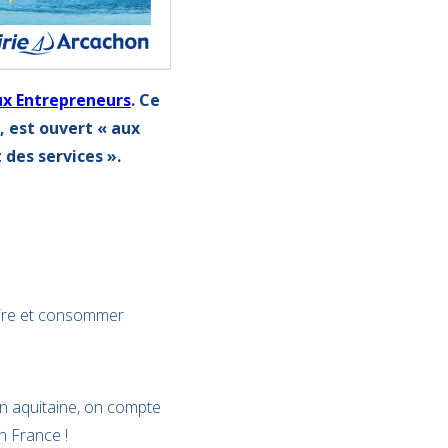
ux Entrepreneurs
. Ce
, est ouvert « aux
 des services ».
uire et consommer
on aquitaine, on compte
n France !