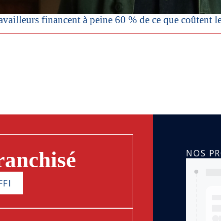
vailleurs financent à peine 60 % de ce que coûtent les r
NOS P
ranchisé
FFI