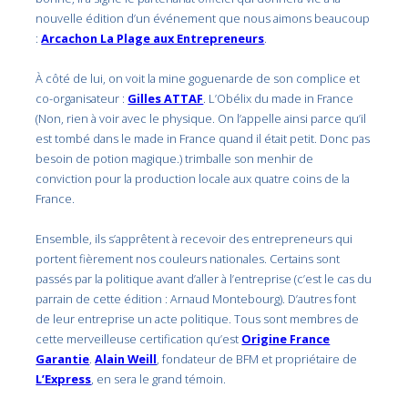
nouvelle édition d’un événement que nous aimons beaucoup
:
Arcachon La Plage aux Entrepreneurs
.
À côté de lui, on voit la mine goguenarde de son complice et
co-organisateur :
Gilles ATTAF
. L’Obélix du made in France
(Non, rien à voir avec le physique. On l’appelle ainsi parce qu’il
est tombé dans le made in France quand il était petit. Donc pas
besoin de potion magique.) trimballe son menhir de
conviction pour la production locale aux quatre coins de la
France.
Ensemble, ils s’apprêtent à recevoir des entrepreneurs qui
portent fièrement nos couleurs nationales. Certains sont
passés par la politique avant d’aller à l’entreprise (c’est le cas du
parrain de cette édition : Arnaud Montebourg). D’autres font
de leur entreprise un acte politique. Tous sont membres de
cette merveilleuse certification qu’est
Origine France
Garantie
.
Alain Weill
, fondateur de BFM et propriétaire de
L’Express
, en sera le grand témoin.