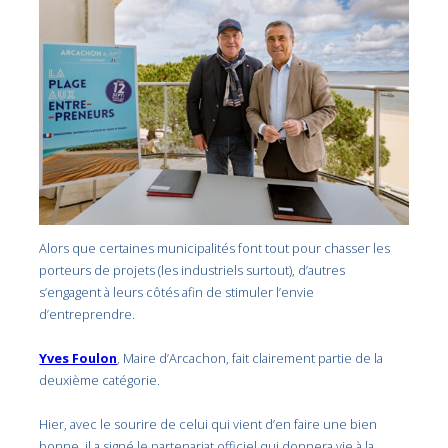
Alors que certaines municipalités font tout pour chasser les
porteurs de projets (les industriels surtout), d’autres
s’engagent à leurs côtés afin de stimuler l’envie
d’entreprendre.
Yves Foulon
, Maire d’Arcachon, fait clairement partie de la
deuxième catégorie.
Hier, avec le sourire de celui qui vient d’en faire une bien
bonne, il a signé le partenariat officiel qui donnera vie à la