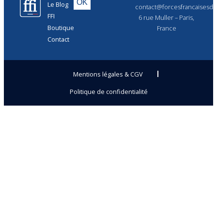
Le Blog
contact@forcesfrancaisesdel
FFI
6 rue Muller – Paris,
Boutique
France
Contact
Mentions légales & CGV
Politique de confidentialité