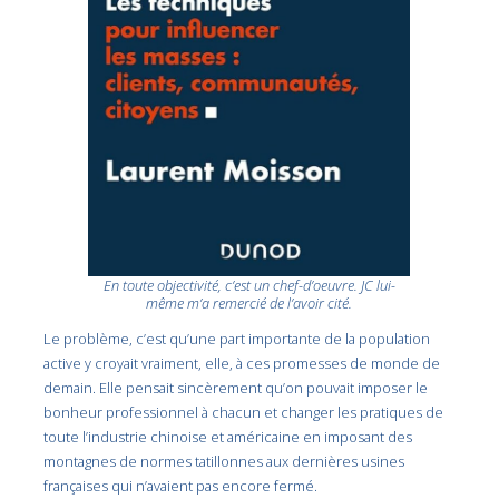
En toute objectivité, c’est un chef-d’oeuvre. JC lui-
même m’a remercié de l’avoir cité.
Le problème, c’est qu’une part importante de la population
active y croyait vraiment, elle, à ces promesses de monde de
demain. Elle pensait sincèrement qu’on pouvait imposer le
bonheur professionnel à chacun et changer les pratiques de
toute l’industrie chinoise et américaine en imposant des
montagnes de normes tatillonnes aux dernières usines
françaises qui n’avaient pas encore fermé.