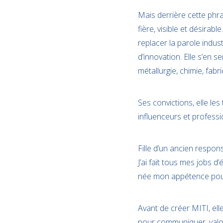
Mais derrière cette phrase
fière, visible et désira
replacer la parole indu
d’innovation. Elle s’en se
métallurgie, chimie, fab
Ses convictions, elle le
influenceurs et professi
Fille d’un ancien respon
J’ai fait tous mes jobs d
née mon appétence pour 
Avant de créer MITI, ell
pour communiquer, valoris