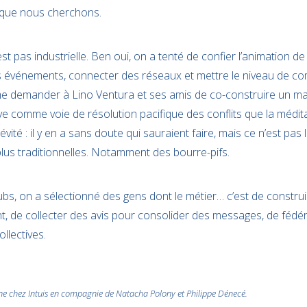
fil que nous cherchons.
st pas industrielle. Ben oui, on a tenté de confier l’animation de 
 événements, connecter des réseaux et mettre le niveau de co
e demander à Lino Ventura et ses amis de co-construire un man
e comme voie de résolution pacifique des conflits que la médita
vité : il y en a sans doute qui sauraient faire, mais ce n’est pas 
lus traditionnelles. Notamment des bourre-pifs.
clubs, on a sélectionné des gens dont le métier… c’est de const
nt, de collecter des avis pour consolider des messages, de féd
ollectives.
nne chez Intuis en compagnie de Natacha Polony et Philippe Dénecé.