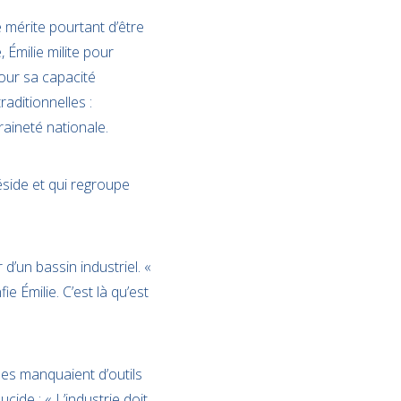
le mérite pourtant d’être
 Émilie milite pour
our sa capacité
raditionnelles :
raineté nationale.
préside et qui regroupe
d’un bassin industriel. «
e Émilie. C’est là qu’est
les manquaient d’outils
cide : « L’industrie doit