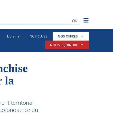
OK
Librairie
NOS CLUBS
NOS OFFRES
NOUS REJOINDRE
nchise
 la
nt territorial
 cofondatrice du