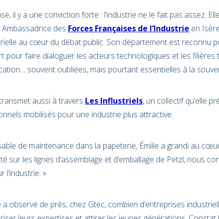
, il y a une conviction forte : l’industrie ne le fait pas assez. El
ble. Ambassadrice des
Forces Françaises de l’Industrie
en Isère,
strielle au cœur du débat public. Son département est reconnu p
rt pour faire dialoguer les acteurs technologiques et les filières t
rication… souvent oubliées, mais pourtant essentielles à la souve
s transmet aussi à travers
Les Influstriels
, un collectif qu’elle 
onnels mobilisés pour une industrie plus attractive.
sable de maintenance dans la papeterie, Émilie a grandi au cœur 
’été sur les lignes d’assemblage et d’emballage de Petzl, nous confi
l’industrie. »
e a observé de près, chez Gtec, combien d’entreprises industriel
er leurs expertises et attirer les jeunes générations. Constat lu