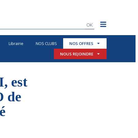
OK
Librairie
NOS CLUBS
NOS OFFRES
NOUS REJOINDRE
, est
O de
é