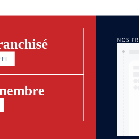
NOS P
ranchisé
FFI
 membre