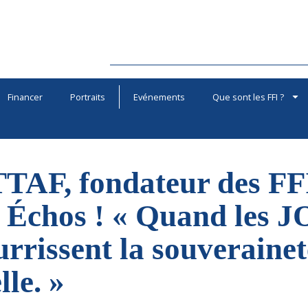
Financer
Portraits
Evénements
Que sont les FFI ?
TTAF, fondateur des FFI
 Échos ! « Quand les J
urrissent la souverainet
lle. »