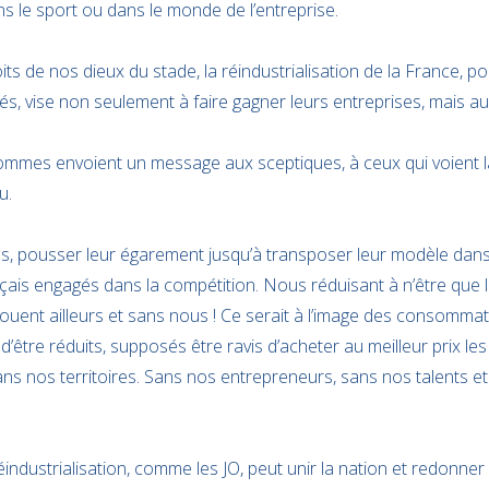
ns le sport ou dans le monde de l’entreprise.
its de nos dieux du stade, la réindustrialisation de la France, p
, vise non seulement à faire gagner leurs entreprises, mais auss
ommes envoient un message aux sceptiques, à ceux qui voient la
u.
t-ils, pousser leur égarement jusqu’à transposer leur modèle dan
nçais engagés dans la compétition. Nous réduisant à n’être que 
ouent ailleurs et sans nous ! Ce serait à l’image des consomm
’être réduits, supposés être ravis d’acheter au meilleur prix le
ans nos territoires. Sans nos entrepreneurs, sans nos talents e
industrialisation, comme les JO, peut unir la nation et redonner 