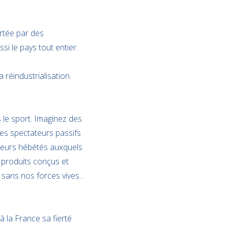
ortée par des
i le pays tout entier.
 réindustrialisation
s le sport. Imaginez des
les spectateurs passifs
ateurs hébétés auxquels
s produits conçus et
t sans nos forces vives…
à la France sa fierté