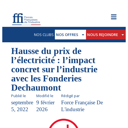
NOS CLUBS
NOS OFFRES
NOUS REJOINDRE
Hausse du prix de
l’électricité : l’impact
concret sur l’industrie
avec les Fonderies
Dechaumont
Publié le
Modifié le
Rédigé par
septembre
9 février
Force Française De
5, 2022
2026
L'industrie