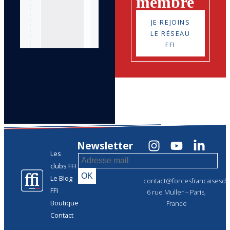
membre
JE REJOINS
LE RÉSEAU
FFI
Newsletter
Les
clubs FFI
Le Blog
contact@forcesfrancaisesdel
FFI
6 rue Muller – Paris,
Boutique
France
Contact