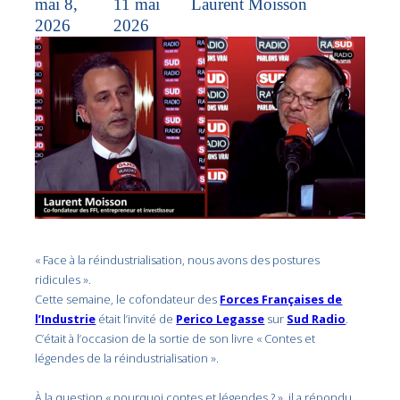
mai 8,
11 mai
Laurent Moisson
2026
2026
« Face à la réindustrialisation, nous avons des postures
ridicules ».
Cette semaine, le cofondateur des
Forces Françaises de
l’Industrie
était l’invité de
Perico Legasse
sur
Sud Radio
.
C’était à l’occasion de la sortie de son livre « Contes et
légendes de la réindustrialisation ».
À la question « pourquoi contes et légendes ? », il a répondu