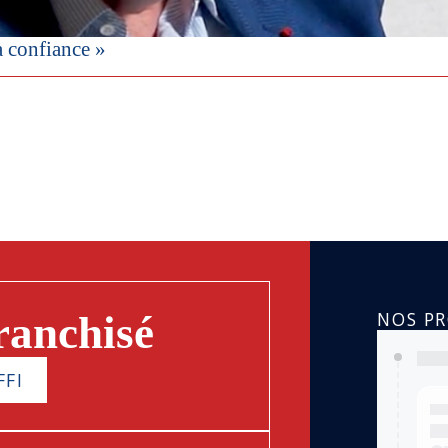
a confiance »
NOS P
ranchisé
FFI