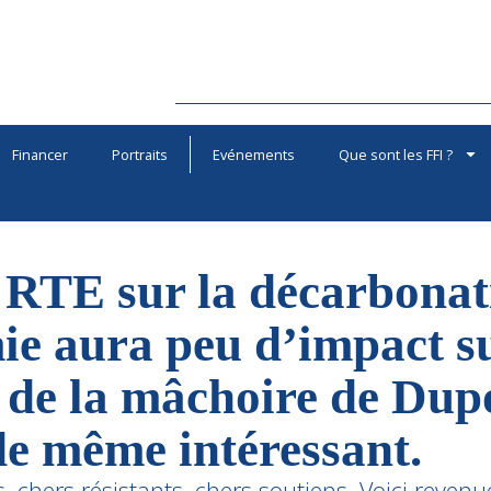
Financer
Portraits
Evénements
Que sont les FFI ?
 RTE sur la décarbonat
ie aura peu d’impact su
 de la mâchoire de Dupo
 de même intéressant.
 chers résistants, chers soutiens, Voici revenue 