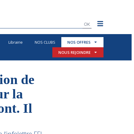
OK
Librairie
NOS CLUBS
NOS OFFRES
NOUS REJOINDRE
ion de
r la
nt. Il
l’infolettre FFI,