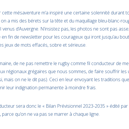
 cette mésaventure m’a inspiré une certaine solennité durant t
n a mis des bérets sur la tête et du maquillage bleu-blanc-roug
 venus d’Auvergne. N’insistez pas, les photos ne sont pas asse
 en fin de newsletter pour les courageux qui iront jusqu’au bout)
 jeux de mots effacés, sobre et sérieuse.
semaine, de ne pas remettre le rugby comme fil conducteur de m
ux régionaux grégaires que nous sommes, de faire souffrir les 
 mais on ne le dit pas). Ceci en leur envoyant les traditions q
enir leur indignation permanente à moindre frais.
nducteur sera donc le « Bilan Prévisionnel 2023-2035 » édité pa
parce qu’on ne va pas se marrer à chaque ligne.