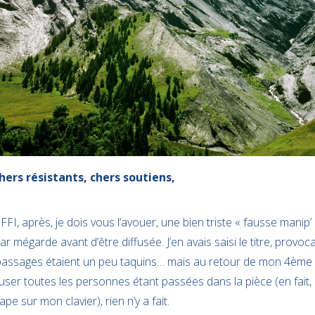
hers résistants, chers soutiens,
e FFI, après, je dois vous l’avouer, une bien triste « fausse manip’
r mégarde avant d’être diffusée. J’en avais saisi le titre, provoca
passages étaient un peu taquins… mais au retour de mon 4ème c
ccuser toutes les personnes étant passées dans la pièce (en fai
pe sur mon clavier), rien n’y a fait.