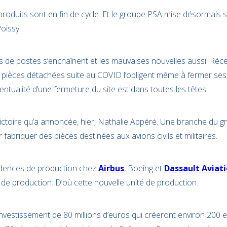
produits sont en fin de cycle. Et le groupe PSA mise désormais 
oissy.
s de postes s’enchaînent et les mauvaises nouvelles aussi. Ré
 pièces détachées suite au COVID l’obligent même à fermer se
entualité d’une fermeture du site est dans toutes les têtes.
ictoire qu’a annoncée, hier, Nathalie Appéré. Une branche du g
ur fabriquer des pièces destinées aux avions civils et militaires.
dences de production chez
Airbu
s
, Boeing et
Dassault Aviat
de production. D’où cette nouvelle unité de production.
nvestissement de 80 millions d’euros qui créeront environ 200 e