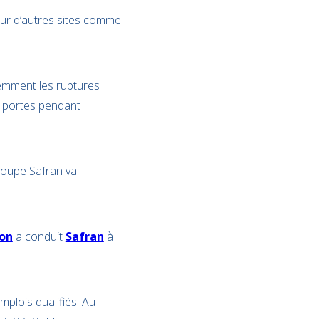
sur d’autres sites comme
cemment les ruptures
s portes pendant
roupe Safran va
ion
a conduit
Safran
à
mplois qualifiés. Au