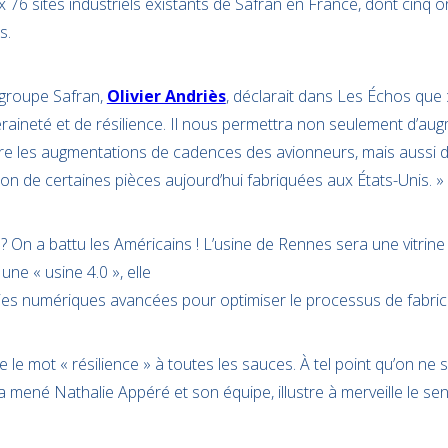
ux 76 sites industriels existants de Safran en France, dont cinq o
s.
 groupe Safran,
Olivier Andriès
, déclarait dans Les Échos que 
eraineté et de résilience. Il nous permettra non seulement d’au
re les augmentations de cadences des avionneurs, mais aussi d
tion de certaines pièces aujourd’hui fabriquées aux États-Unis. »
 On a battu les Américains ! L’usine de Rennes sera une vitrine
e « usine 4.0 », elle
ies numériques avancées pour optimiser le processus de fabric
e le mot « résilience » à toutes les sauces. À tel point qu’on ne sa
a mené Nathalie Appéré et son équipe, illustre à merveille le se