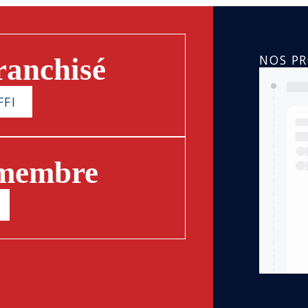
NOS P
ranchisé
FFI
 membre