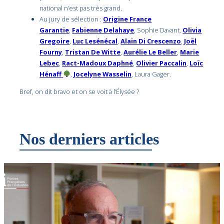
national n’est pas très grand.
Au jury de sélection :
Origine France
Garantie
,
Fabienne Delahaye
, Sophie Davant,
Olivia
Gregoire
,
Luc Lesénécal
,
Alain Di Crescenzo
,
Joël
Fourny
,
Tristan De Witte
,
Aurélie Le Beller
,
Marie
Lebec
,
Ract-Madoux Daphné
,
Olivier Paccalin
,
Loïc
Hénaff
,
Jocelyne Wasselin
, Laura Gager.
Bref, on dit bravo et on se voit à l’Élysée ?
Nos derniers articles