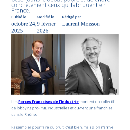
concrètement ceux qui fabriquent en
France.
Publié le
Modifié le
Rédigé par
octobre 24,
9 février
Laurent Moisson
2025
2026
Les
Forces Françaises de l’Industrie
montent un collectif
de lobbying pro-PME industrielles et ouvrent une franchise
dans le Rhône.
Rassembler pour faire du bruit, c’est bien, mais si on n’arrive