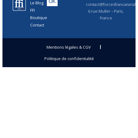
Le Blog
contact@forcesfrancaisesdel
FFI
6 rue Muller – Paris,
Boutique
France
Contact
Mentions légales & CGV
Politique de confidentialité