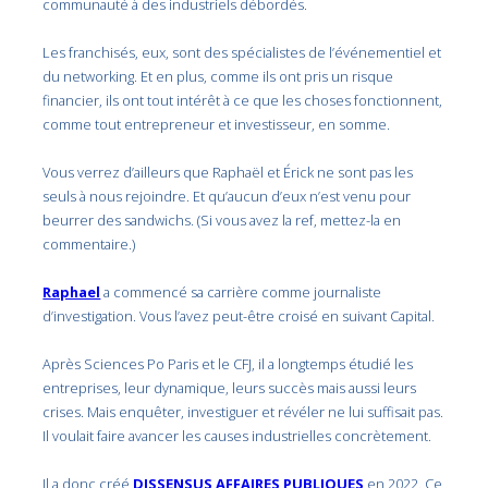
communauté à des industriels débordés.
Les franchisés, eux, sont des spécialistes de l’événementiel et
du networking. Et en plus, comme ils ont pris un risque
financier, ils ont tout intérêt à ce que les choses fonctionnent,
comme tout entrepreneur et investisseur, en somme.
Vous verrez d’ailleurs que Raphaël et Érick ne sont pas les
seuls à nous rejoindre. Et qu’aucun d’eux n’est venu pour
beurrer des sandwichs. (Si vous avez la ref, mettez-la en
commentaire.)
Raphael
a commencé sa carrière comme journaliste
d’investigation. Vous l’avez peut-être croisé en suivant Capital.
Après Sciences Po Paris et le CFJ, il a longtemps étudié les
entreprises, leur dynamique, leurs succès mais aussi leurs
crises. Mais enquêter, investiguer et révéler ne lui suffisait pas.
Il voulait faire avancer les causes industrielles concrètement.
Il a donc créé
DISSENSUS AFFAIRES PUBLIQUES
en 2022. Ce