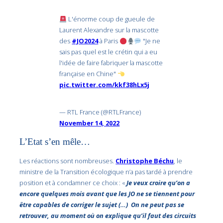
L'énorme coup de gueule de
Laurent Alexandre sur la mascotte
des
#JO2024
à Paris
"Je ne
sais pas quel est le crétin qui a eu
l'idée de faire fabriquer la mascotte
française en Chine"
pic.twitter.com/kkf38hLx5j
— RTL France (@RTLFrance)
November 14, 2022
L’Etat s’en mêle…
Les réactions sont nombreuses.
Christophe Béchu
, le
ministre de la Transition écologique n’a pas tardé à prendre
position et à condamner ce choix : «
Je veux croire qu’on a
encore quelques mois avant que les JO ne se tiennent pour
être capables de corriger le sujet (…) On ne peut pas se
retrouver, au moment où on explique qu’il faut des circuits