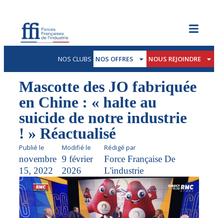
NOS CLUBS
NOS OFFRES
NOUS REJOINDRE
Mascotte des JO fabriquée
en Chine : « halte au
suicide de notre industrie
! » Réactualisé
Publié le
Modifié le
Rédigé par
novembre
9 février
Force Française De
15, 2022
2026
L'industrie