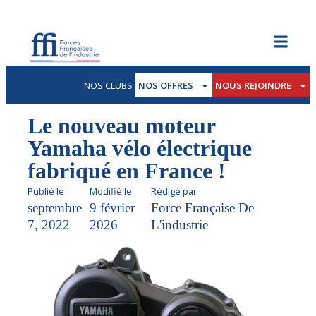
NOS CLUBS
NOS OFFRES
NOUS REJOINDRE
Le nouveau moteur
Yamaha vélo électrique
fabriqué en France !
Publié le
Modifié le
Rédigé par
septembre
9 février
Force Française De
7, 2022
2026
L'industrie