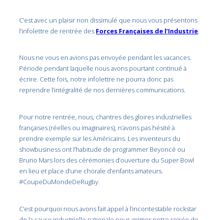
C’est avec un plaisir non dissimulé que nous vous présentons
l’infolettre de rentrée des
Forces Françaises de l’Industrie
.
Nous ne vous en avions pas envoyée pendant les vacances.
Période pendant laquelle nous avons pourtant continué à
écrire. Cette fois, notre infolettre ne pourra donc pas
reprendre l’intégralité de nos dernières communications.
Pour notre rentrée, nous, chantres des gloires industrielles
françaises (réelles ou imaginaires), n’avons pas hésité à
prendre exemple sur les Américains. Les inventeurs du
showbusiness ont l’habitude de programmer Beyoncé ou
Bruno Mars lors des cérémonies d’ouverture du Super Bowl
en lieu et place d’une chorale d’enfants amateurs.
#CoupeDuMondeDeRugby.
C’est pourquoi nous avons fait appel à l’incontestable rockstar
de la cause industrielle nationale pour animer notre soirée de