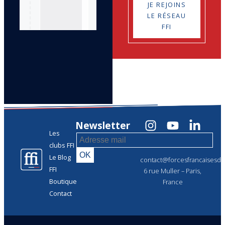
JE REJOINS
LE RÉSEAU
FFI
Newsletter
Les
clubs FFI
Le Blog
contact@forcesfrancaisesdel
FFI
6 rue Muller – Paris,
Boutique
France
Contact