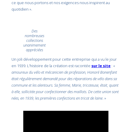
ce que nous portons et nos exigences nous inspirent au
quotidien ».
Des
nombreuses
collections
unanimement
appréciées
Un joli développement pour cette entreprise qui a vu le jour
en 1939. L’histoire de la création est racontée
sur le site
: «
amoureux du vélo et mécanicien de profession, Honoré Bonenfant
était régulièrement demandé pour des réparations de vélo dans sa
commune et les alentours. Sa femme, Marie, tricoteuse, était, quant
à elle, sollicitée pour confectionner des maillots. De cette union sont
nées, en 1939, les premières confections en tricot de laine
. »