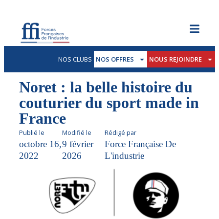
NOS CLUBS
NOS OFFRES
NOUS REJOINDRE
Noret : la belle histoire du
couturier du sport made in
France
Publié le
Modifié le
Rédigé par
octobre 16,
9 février
Force Française De
2022
2026
L'industrie