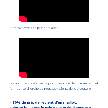
Noret fait vivre à ce jour 57 salariés.
La concurrence n’en reste pas moins rude dans ce secteur, et
l’entreprise cherche de nouveaux talents dans la couture :
« 80% du prix de revient d’un maillot,
aujourd’hui, c’est le prix de la main d’oeuvre ».